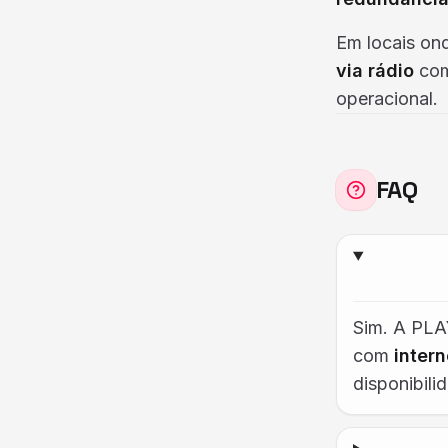
Em locais on
via rádio
com
operacional.
FAQ
Sim. A PL
com
intern
disponibili