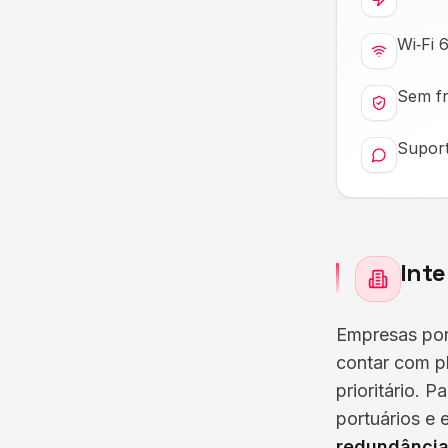
Wi‑Fi 
Sem fr
Suport
Int
Empresas por
contar com p
prioritário. 
portuários e
redundânci