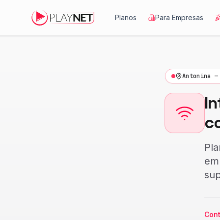
Planos
Para Empresas
Antonina —
In
c
Pl
em
sup
Cont