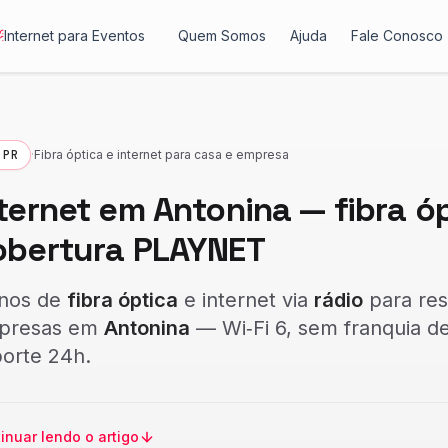
Internet para Eventos
Quem Somos
Ajuda
Fale Conosco
 PR
·
Fibra óptica e internet para casa e empresa
ternet em Antonina — fibra ó
obertura PLAYNET
anos de
fibra óptica
e
internet via
rádio
para res
presas em
Antonina
— Wi‑Fi 6, sem franquia d
orte 24h.
inuar lendo o artigo