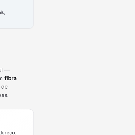
is,
al —
om
fibra
a de
sas.
dereço.