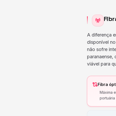
Fibr
A diferença e
disponível n
não sofre int
paranaense, 
viável para 
Fibra óp
Máxima es
portuária