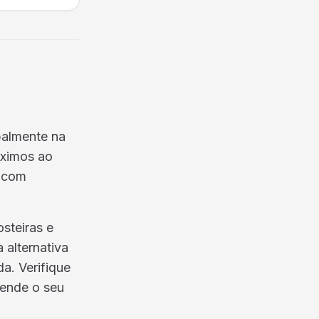
palmente na
óximos ao
, com
steiras e
 alternativa
a. Verifique
tende o seu