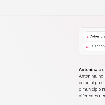
Cobertur
Falar co
Antonina
é u
Antonina, no 
colonial pres
o município r
diferentes ne