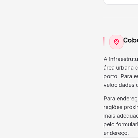
Cobe
A infraestru
área urbana d
porto. Para 
velocidades 
Para endereço
regiões próxi
mais adequad
pelo formulár
endereço.