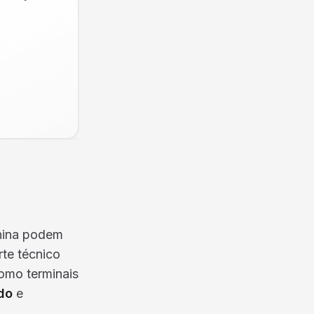
onina podem
rte técnico
omo terminais
do
e