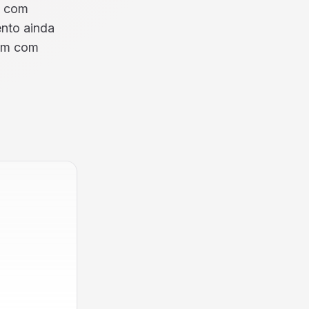
e com
nto ainda
am com