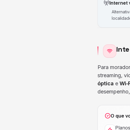
Internet 
Alternati
localidad
Inte
Para morador
streaming, vi
óptica
e
Wi‑F
desempenho, 
O que v
Planos