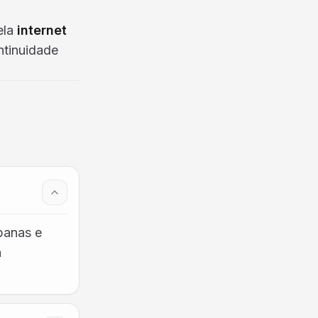
ela
internet
ntinuidade
banas e
a