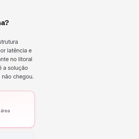
na?
strutura
or latência e
te no litoral
 a solução
a não chegou.
 área