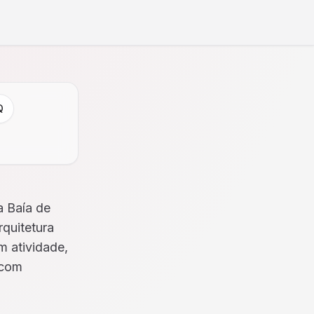
Q
a Baía de
rquitetura
m atividade,
 com