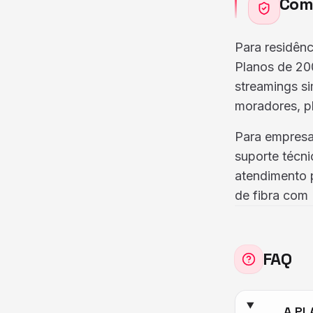
Como
Para residênc
Planos de 20
streamings s
moradores, 
Para empresas
suporte técni
atendimento p
de fibra com 
FAQ
A PL