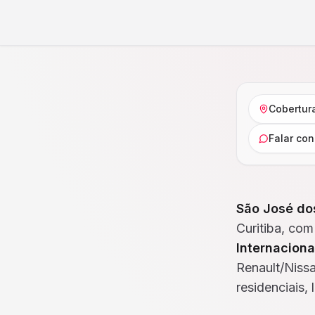
Cobertur
Falar co
São José do
Curitiba, com
Internacion
Renault/Niss
residenciais,