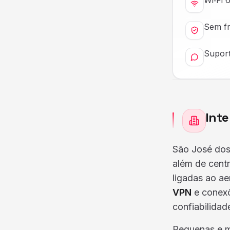
Wi‑Fi 
Sem fr
Suport
Inte
São José dos
além de cent
ligadas ao a
VPN
e conex
confiabilidad
Pequenas e mé