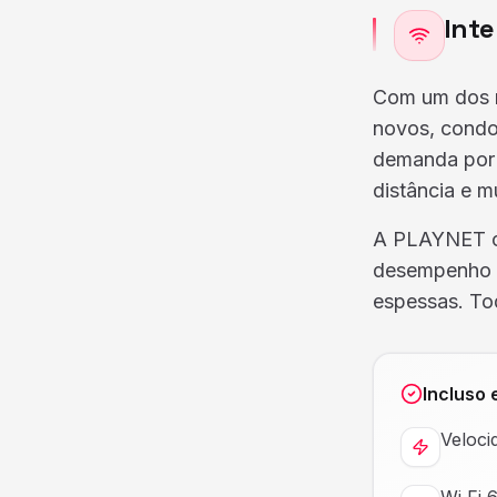
Inte
Com um dos m
novos, condo
demanda por 
distância e m
A PLAYNET o
desempenho e
espessas. To
Incluso 
Veloci