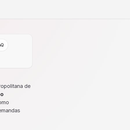
AQ
opolitana de
to
como
demandas