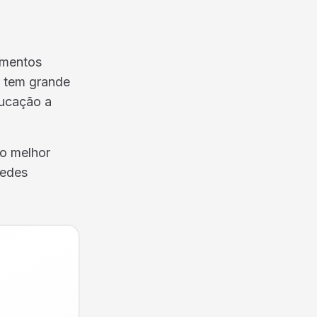
s
amentos
 tem grande
ducação a
do melhor
redes