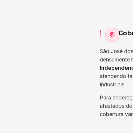
Cobe
São José dos 
densamente 
Independên
atendendo tan
industriais.
Para endereço
afastados do 
cobertura var