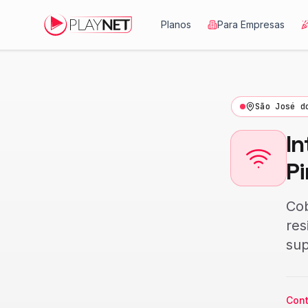
Planos
Para Empresas
São José d
In
P
Cob
res
sup
Cont