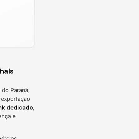
hais
s do Paraná,
e exportação
ink dedicado
,
ança e
ércios,