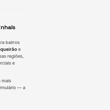
inhais
ra bairros
queirão
e
sas regiões,
ciais e
s mais
ormulário — a