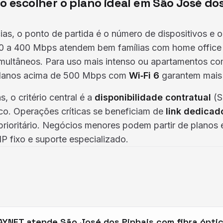
 escolher o plano ideal em São José dos
ias, o ponto de partida é o número de dispositivos e o
0 a 400 Mbps atendem bem famílias com home office 
imultâneos. Para uso mais intenso ou apartamentos co
planos acima de 500 Mbps com
Wi‑Fi 6
garantem mais
, o critério central é a
disponibilidade contratual
(S
co. Operações críticas se beneficiam de
link dedicad
rioritário. Negócios menores podem partir de planos 
IP fixo e suporte especializado.
AYNET atende São José dos Pinhais com fibra ópti