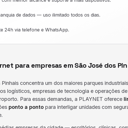
6 com melhor alcance e suporte a mais dispositivos.
anquia de dados — uso ilimitado todos os dias.
e 24h via telefone e WhatsApp.
rnet para empresas em São José dos Pin
 Pinhais concentra um dos maiores parques industriai
ros logísticos, empresas de tecnologia e operações d
eroporto. Para essas demandas, a PLAYNET oferece
l
ões
ponto a ponto
para interligar unidades com segur
e.
dias empresas da cidade — escritórios, clínicas, com