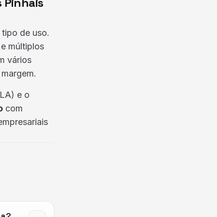
 Pinhais
 tipo de uso.
e múltiplos
m vários
 margem.
LA) e o
o
com
empresariais
ca?