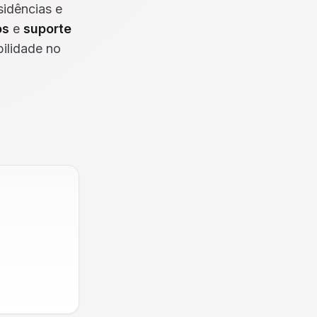
sidências e
os
e
suporte
bilidade no